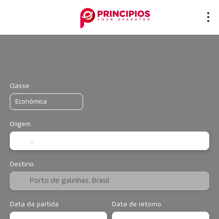
Transporte + Hospedagem
Hotéis
Mu
+
Classe
Origem
Destino
Data da partida
Data de retorno