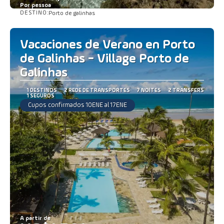
Por pessoa
DESTINO:
Porto de galinhas
Saiba mais
Vacaciones de Verano en Porto
de Galinhas - Village Porto de
Galinhas
1 DESTINOS
2 REDE DE TRANSPORTES
7 NOITES
2 TRANSFERS
1 SEGUROS
Cupos confirmados 10ENE al 17ENE
A partir de