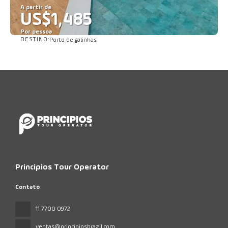
A partir de
US$1,485
Por pessoa
DESTINO:
Porto de galinhas
Saiba mais
Principios Tour Operator
Contato
11 7700 0972
ventas@principiosbrazil.com