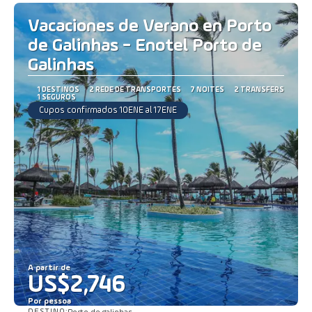
Vacaciones de Verano en Porto
de Galinhas - Enotel Porto de
Galinhas
1 DESTINOS
2 REDE DE TRANSPORTES
7 NOITES
2 TRANSFERS
1 SEGUROS
Cupos confirmados 10ENE al 17ENE
A partir de
US$2,746
Por pessoa