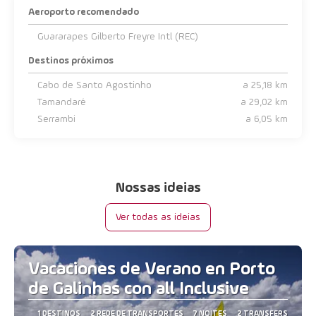
Aeroporto recomendado
Guararapes Gilberto Freyre Intl (REC)
Destinos próximos
Cabo de Santo Agostinho
a 25,18 km
Tamandaré
a 29,02 km
Serrambi
a 6,05 km
Nossas ideias
Ver todas as ideias
Vacaciones de Verano en Porto
de Galinhas con all Inclusive
1 DESTINOS
2 REDE DE TRANSPORTES
7 NOITES
2 TRANSFERS