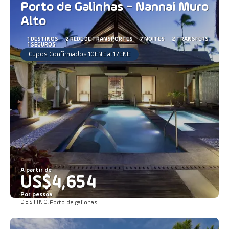
Porto de Galinhas - Nannai Muro
Alto
1 DESTINOS
2 REDE DE TRANSPORTES
7 NOITES
2 TRANSFERS
1 SEGUROS
Cupos Confirmados 10ENE al 17ENE
A partir de
US$4,654
Por pessoa
DESTINO:
Porto de galinhas
Saiba mais