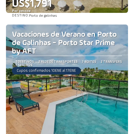
US$1,791
Por pessoa
DESTINO:
Porto de galinhas
Saiba mais
Vacaciones de Verano en Porto
de Galinhas - Porto Star Prime
by AFT
1 DESTINOS
2 REDE DE TRANSPORTES
7 NOITES
2 TRANSFERS
1 SEGUROS
Cupos confirmados 10ENE al 17ENE