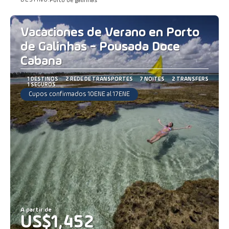
DESTINO:
Porto de galinhas
Saiba mais
Vacaciones de Verano en Porto
de Galinhas - Pousada Doce
Cabana
1 DESTINOS
2 REDE DE TRANSPORTES
7 NOITES
2 TRANSFERS
1 SEGUROS
Cupos confirmados 10ENE al 17ENE
A partir de
US$1,452