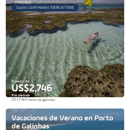
1 SEGUROS
Cupos Confirmados 10ENE al 17ENE
A partir de
US$2,746
Por pessoa
DESTINO:
Porto de galinhas
Saiba mais
Vacaciones de Verano en Porto
de Galinhas