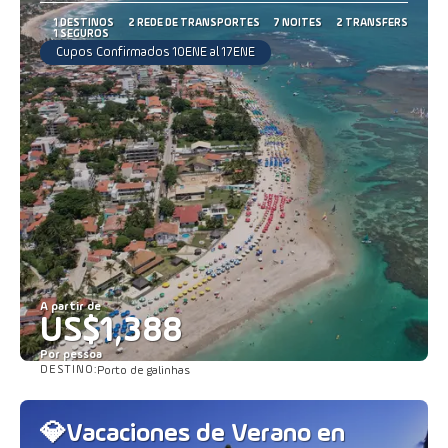
1 DESTINOS
2 REDE DE TRANSPORTES
7 NOITES
2 TRANSFERS
1 SEGUROS
Cupos Confirmados 10ENE al 17ENE
A partir de
US$1,388
Por pessoa
DESTINO:
Porto de galinhas
Saiba mais
💎Vacaciones de Verano en