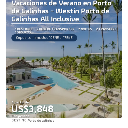
Vacaciones de Verano en Porto
de Galinhas - Westin Porto de
Galinhas All Inclusive
1 DESTINOS
2 REDE DE TRANSPORTES
7 NOITES
2 TRANSFERS
1 SEGUROS
Cupos confirmados 10ENE al 17ENE
A partir de
US$3,848
Por pessoa
DESTINO:
Porto de galinhas
Saiba mais