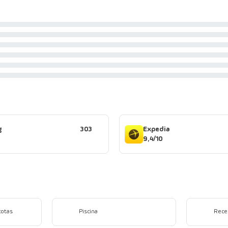
g
303
Expedia
9,4/10
cotas
Piscina
Rece