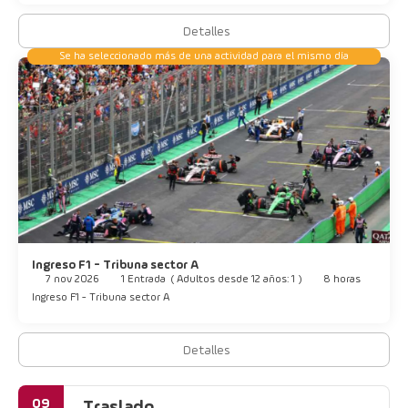
metros cuadrados de espacio con zona para conferencias y
Detalles
salas de reuniones.
Se ha seleccionado más de una actividad para el mismo día
Ingreso F1 - Tribuna sector A
7 nov 2026
1 Entrada
(
Adultos desde 12 años: 1
)
8 horas
Ingreso F1 - Tribuna sector A
Detalles
09