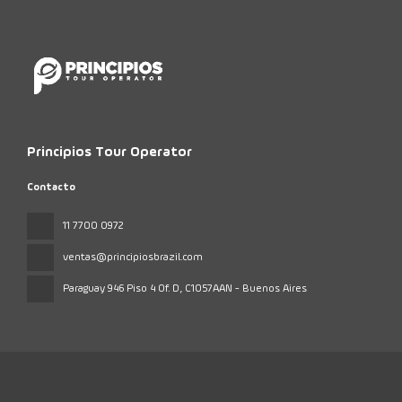
Principios Tour Operator
Contacto
11 7700 0972
ventas@principiosbrazil.com
Paraguay 946 Piso 4 Of. D
, C1057AAN - Buenos Aires