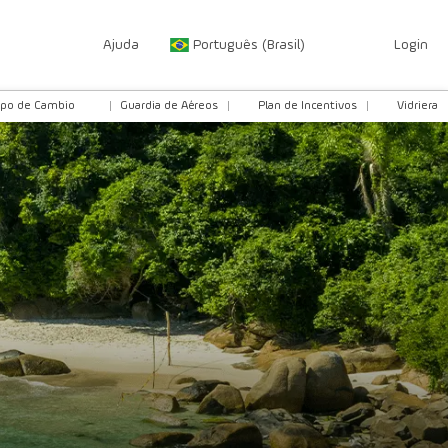
Ajuda
Português (Brasil)
Login
ipo de Cambio
Guardia de Aéreos
Plan de Incentivos
Vidriera