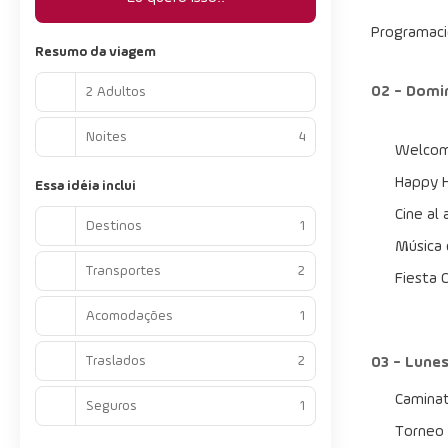
Programaci
Resumo da viagem
02 - Domi
2 Adultos
Noites
4
Welcome
Happy H
Essa idéia inclui
Cine al 
Destinos
1
Música 
Transportes
2
Fiesta 
Acomodações
1
Traslados
2
03 - Lune
Caminat
Seguros
1
Torneo 