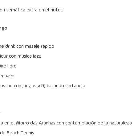
ón temática extra en el hotel:
ngo
 drink con masaje rápido
our con música jazz
aire libre
en vivo
Costao con juegos y DJ tocando sertanejo
s
a en el Morro das Aranhas con contemplación de la naturaleza
de Beach Tennis