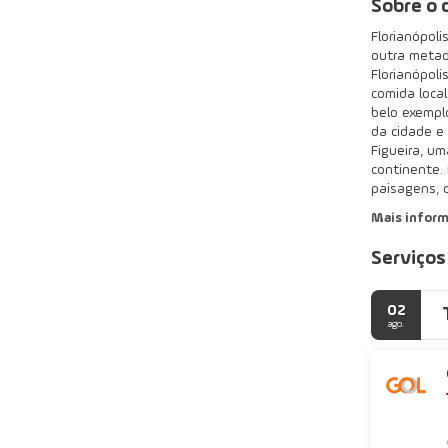
Sobre o 
Florianópoli
outra metad
Florianópoli
comida loca
belo exempl
da cidade e
Figueira, um
continente. 
paisagens, c
Mais infor
Serviços
02
ago.