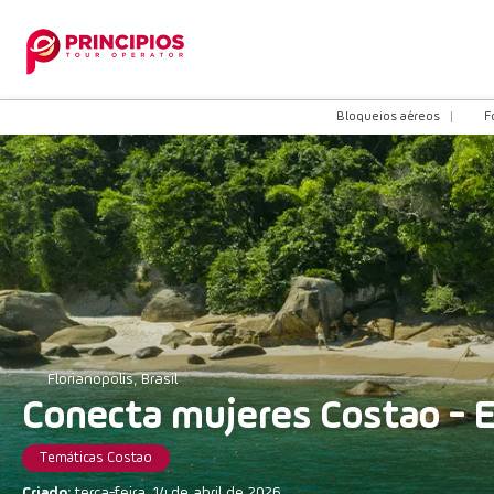
Bloqueios aéreos
F
Florianopolis, Brasil
Conecta mujeres Costao - 
Temáticas Costao
Criado:
terça-feira, 14 de abril de 2026