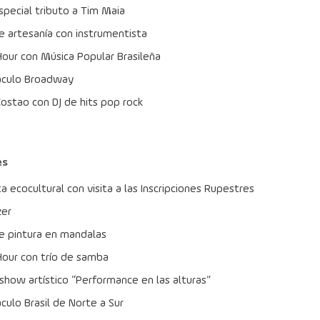
pecial tributo a Tim Maia
de artesanía con instrumentista
our con Música Popular Brasileña
áculo Broadway
Costao con DJ de hits pop rock
es
a ecocultural con visita a las Inscripciones Rupestres
zer
de pintura en mandalas
our con trío de samba
show artístico “Performance en las alturas”
culo Brasil de Norte a Sur