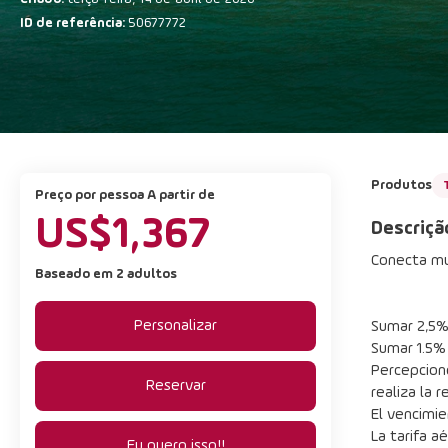
ID de referência:
50677772
Produtos
preço por pessoa A partir de
US$1,367
Descriçã
Conecta mu
Baseado em 2 adultos
Personalizar
Sumar 2,5% 
Sumar 1.5%
Percepcione
Reservar
realiza la r
El vencimie
La tarifa a
Eu quero isso!!