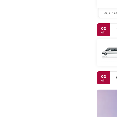
Veja de
02
ago.
02
ago.