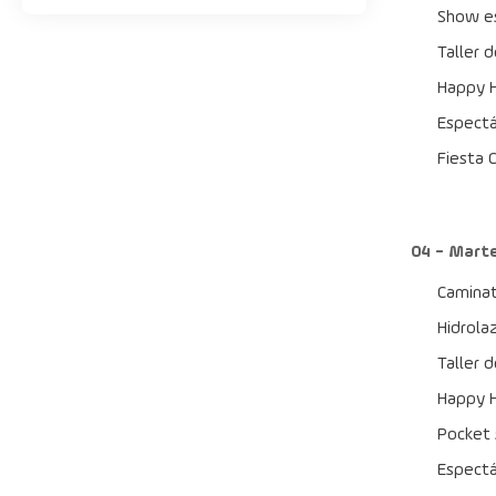
Show es
Taller 
Happy H
Espect
Fiesta 
04 - Mart
Caminat
Hidrola
Taller 
Happy H
Pocket 
Espectá