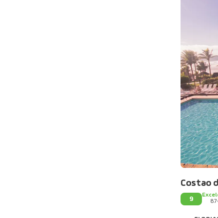
Costao d
Excel
9
87