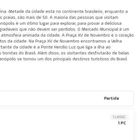
arina. Metade da cidade está no continente brasileiro, enquanto a
s praias, são mais de 50. A maioria das pessoas que visitam
nópolis é um ótimo lugar para explorar, para provar a deliciosa
 agradáveis que não devem ser perdidos. O Mercado Municipal é um
r a atmosfera animada da cidade. A Praça XV de Novembro é o coração
onitos da cidade. Na Praça XV de Novembro encontramos a Velha
ante da cidade é a Ponte Hercílio Luz que liga a ilha ao
s bonitas do Brasil. Além disso, os visitantes desfrutarão de belas
nópolis se tornou um dos principais destinos turísticos do Brasil.
Partida
CLASSIC
1 PC