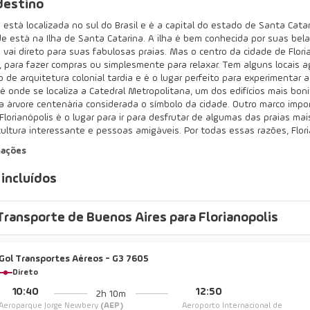
destino
s está localizada no sul do Brasil e é a capital do estado de Santa Cat
e está na Ilha de Santa Catarina. A ilha é bem conhecida por suas bela
s vai direto para suas fabulosas praias. Mas o centro da cidade de Floria
l, para fazer compras ou simplesmente para relaxar. Tem alguns locais
o de arquitetura colonial tardia e é o lugar perfeito para experimenta
 é onde se localiza a Catedral Metropolitana, um dos edifícios mais b
a árvore centenária considerada o símbolo da cidade. Outro marco import
Florianópolis é o lugar para ir para desfrutar de algumas das praias mai
ultura interessante e pessoas amigáveis. Por todas essas razões, Floria
mações
 incluídos
Transporte de Buenos Aires para Florianopolis
Gol Transportes Aéreos - G3 7605
Direto
10:40
12:50
2h 10m
Aeroparque Jorge Newbery
(AEP)
Aeroporto Internacional de