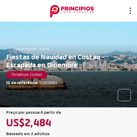
Florianopolis, Brasil
Fiestas de Navidad en Costao -
Escapada en Diciembre
Temáticas Costao
ID de referência:
50678663
preço por pessoa A partir de
US$2,484
Baseado em 2 adultos