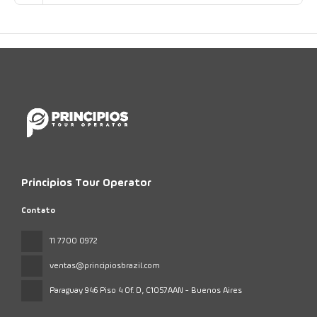
Principios Tour Operator
Contato
11 7700 0972
ventas@principiosbrazil.com
Paraguay 946 Piso 4 Of. D
, C1057AAN - Buenos Aires