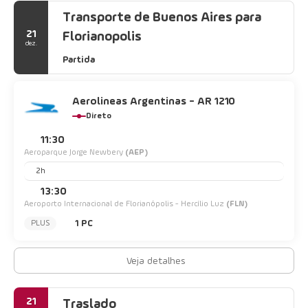
Transporte de Buenos Aires para
21
Florianopolis
dez.
Partida
Aerolineas Argentinas - AR 1210
Direto
11:30
Aeroparque Jorge Newbery
(AEP)
2h
13:30
Aeroporto Internacional de Florianópolis - Hercílio Luz
(FLN)
1 PC
PLUS
Veja detalhes
21
Traslado